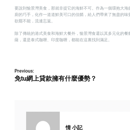
要說到愉景灣美食，那就非提它的海鮮不可。作為一個環抱大海
廚的巧手，化作一道道鮮美可口的佳餚，給人們帶來了無盡的味
欲罷不能，流連忘返。
除了傳統的港式美食和海鮮大餐外，愉景灣食還以其多元化的餐
薩，還是泰式咖喱、印度咖喱，都能在這裏找到滿足。
Previous:
P
免tu網上貸款擁有什麼優勢？
o
s
t
n
a
情 小記