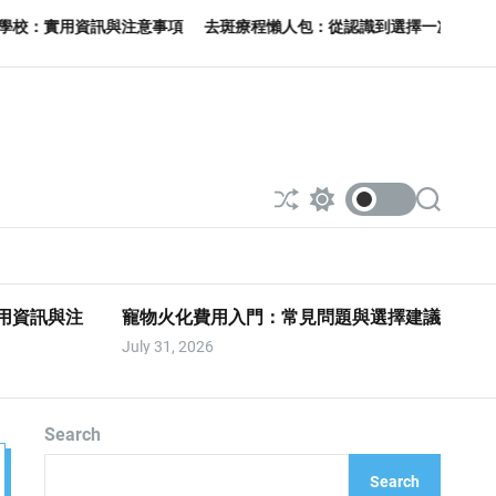
注意事項
去斑療程懶人包：從認識到選擇一次看
搞懂小 家電：實用
S
S
S
h
w
e
u
i
a
ff
t
r
l
c
c
e
h
h
實用資訊與注
寵物火化費用入門：常見問題與選擇建議
c
o
July 31, 2026
l
o
r
m
o
Search
d
e
Search