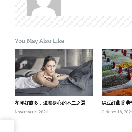
v
i
g
You May Also Like
a
t
i
o
n
花膠好處多，滋養身心的不二之選
納豆紅曲香港
November 4, 2024
October 18, 202