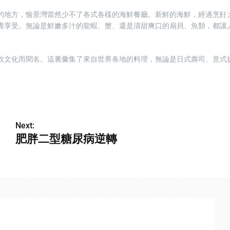
的地方，愉景灣當然少不了各式各樣的海鮮餐廳。新鮮的海鮮，經過烹飪
覺享受。無論是鮮嫩多汁的龍蝦、蟹、還是清甜爽口的扇貝、魚類，都讓
飲文化而聞名。這裏彙集了來自世界各地的料理，無論是日式壽司、意式
Next:
肥胖二型糖尿病逆轉