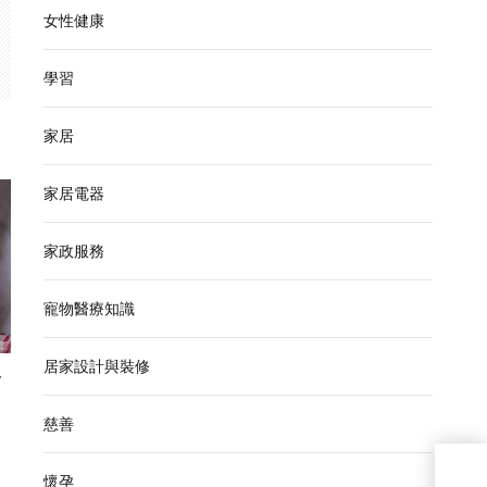
女性健康
學習
家居
家居電器
家政服務
寵物醫療知識
居家設計與裝修
食
慈善
懷孕