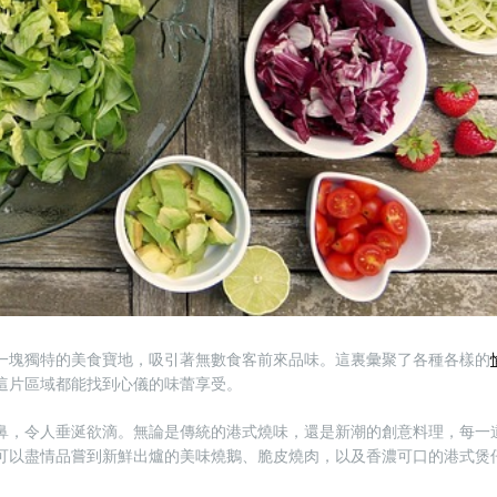
一塊獨特的美食寶地，吸引著無數食客前來品味。這裏彙聚了各種各樣的
這片區域都能找到心儀的味蕾享受。
鼻，令人垂涎欲滴。無論是傳統的港式燒味，還是新潮的創意料理，每一
可以盡情品嘗到新鮮出爐的美味燒鵝、脆皮燒肉，以及香濃可口的港式煲