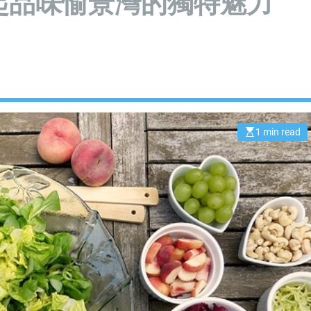
起品味愉景灣的獨特魅力
1 min read
E
s
t
i
m
a
t
e
d
r
e
a
d
t
i
m
e