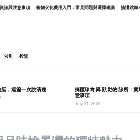
寵物火化費用入門：常見問題與選擇建議
搞懂跳舞 學校：實用資訊與
波鞋
投資
遊艇，這篇一次說清楚
搞懂珍禽 異 獸 動物 診所：
意事項
6
July 31, 2026