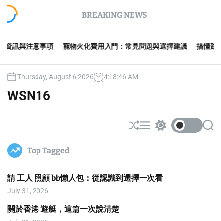
S
BREAKING NEWS
k
i
p
事項
寵物火化費用入門：常見問題與選擇建議
搞懂跳舞 學校：實用
t
o
c
Thursday, August 6 2026
4
:
18
:
46
AM
o
n
WSN16
t
e
n
S
M
S
S
t
h
e
w
e
u
n
i
a
Top Tagged
ff
u
t
r
l
c
c
e
h
h
請 工人 照顧 bb懶人包：從認識到選擇一次看
c
o
July 31, 2026
l
o
關於香港 遊艇，這篇一次說清楚
r
m