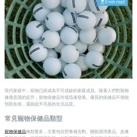
0 min read
E
s
t
i
m
a
t
e
d
r
e
a
d
t
i
m
e
現代家庭中，寵物已經成為不可或缺的家庭成員。隨著人們對寵物
健康意識的提升，寵物保健品市場迅速發展。優質的保健品不僅能
預防疾病，還能提升毛孩的生活品質。
常見寵物保健品類型
寵物保健品
種類繁多，主要包括營養補充劑、關節護理產品、皮膚