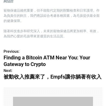
結語
寵物保健品雖然重要，但不能取代定期的獸醫檢查和日常護理。作
為負責任的飼主，我們應該綜合考慮各種因素，為毛孩提供最全面
的健康保障。
隨著科技進步和研究深入，未來的寵物保健品將更加精準、有效，
為我們心愛的毛孩帶來更優質的生活品質。
Previous:
P
Finding a Bitcoin ATM Near You: Your
o
Gateway to Crypto
s
Next:
被動收入推薦來了，Empfs讓你躺著有收入
t
n
a