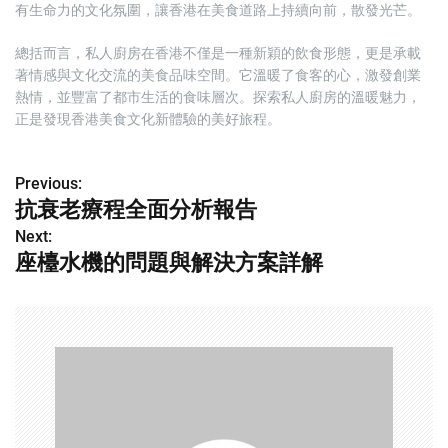
有生命力的文化氛圍，讓香港在美食道路上持續向前，散發光芒。
總括而言，私人廚房在香港不僅是一種新穎的飲食形態，更是承載
著情感與文化交流的美食品味空間。它溫暖了食客的心，激發創業
熱情，並豐富了都市生活的食味層次。探索私人廚房的溫暖魅力，
正是發現香港美食文化新體驗的美好旅程。
Previous:
P
抗衰老療程全面分析報告
o
Next:
座檯水機的問題與解決方案詳解
s
t
n
a
v