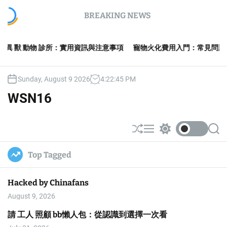
S
BREAKING NEWS
k
i
p
動物 診所：實用資訊與注意事項
寵物火化費用入門：常見問題與選擇建議
t
o
c
Sunday, August 9 2026
4
:
22
:
45
PM
o
n
WSN16
t
e
n
S
M
S
S
t
h
e
w
e
u
n
i
a
Top Tagged
ff
u
t
r
l
c
c
e
h
h
Hacked by Chinafans
c
o
August 9, 2026
l
o
請 工人 照顧 bb懶人包：從認識到選擇一次看
r
m