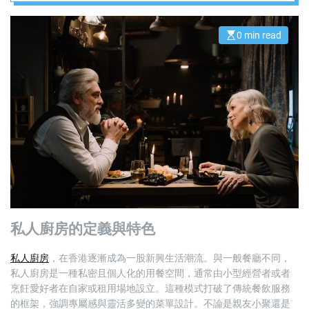
0 min read
E
s
t
i
m
a
t
e
d
r
e
a
d
t
i
m
e
私人廚房的定義與特色
私人廚房
，在香港逐漸成為一股新興生活潮流。與一般餐廳不同，
私人廚房是一種私密且個人化的用餐空間，通常由小型經營者或者
烹飪愛好者在自家或租用場地設立。這種模式打破了傳統餐飲服務
的框架，強調專屬感與靈活多變的菜單設計。不論是親友小聚還是