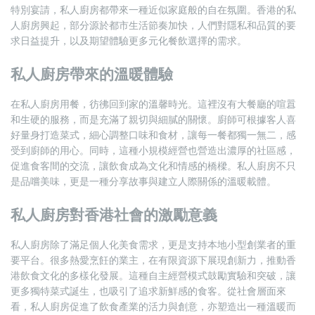
特別宴請，私人廚房都帶來一種近似家庭般的自在氛圍。香港的私
人廚房興起，部分源於都市生活節奏加快，人們對隱私和品質的要
求日益提升，以及期望體驗更多元化餐飲選擇的需求。
私人廚房帶來的溫暖體驗
在私人廚房用餐，彷彿回到家的溫馨時光。這裡沒有大餐廳的喧囂
和生硬的服務，而是充滿了親切與細膩的關懷。廚師可根據客人喜
好量身打造菜式，細心調整口味和食材，讓每一餐都獨一無二，感
受到廚師的用心。同時，這種小規模經營也營造出濃厚的社區感，
促進食客間的交流，讓飲食成為文化和情感的橋樑。私人廚房不只
是品嚐美味，更是一種分享故事與建立人際關係的溫暖載體。
私人廚房對香港社會的激勵意義
私人廚房除了滿足個人化美食需求，更是支持本地小型創業者的重
要平台。很多熱愛烹飪的業主，在有限資源下展現創新力，推動香
港飲食文化的多樣化發展。這種自主經營模式鼓勵實驗和突破，讓
更多獨特菜式誕生，也吸引了追求新鮮感的食客。從社會層面來
看，私人廚房促進了飲食產業的活力與創意，亦塑造出一種溫暖而