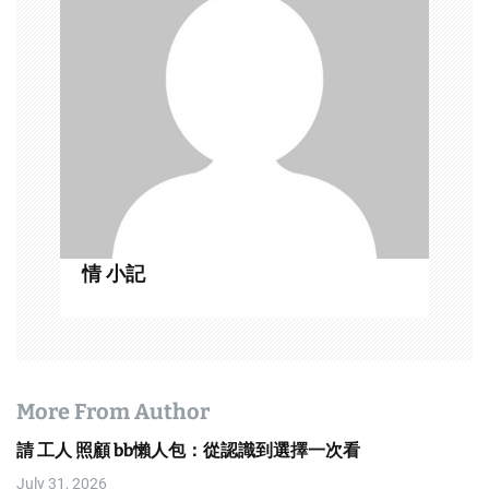
i
g
a
t
i
o
n
情 小記
More From Author
請 工人 照顧 bb懶人包：從認識到選擇一次看
July 31, 2026