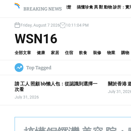
S
港 遊艇，這篇一次說清楚
搞懂珍禽 異 獸 動物 診所：實用資訊與注意
BREAKING NEWS
k
i
p
Friday, August 7 2026
10
:
11
:
05
PM
t
WSN16
o
c
o
全部文章
健康
家居
住宿
飲食
裝修
物業
購物
n
t
Top Tagged
e
n
t
請 工人 照顧 bb懶人包：從認識到選擇一
關於香港 
次看
July 31, 202
July 31, 2026