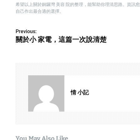
希望以上關於銅鑼灣 美容 院的整理，能幫助你理清思路。資訊
自己作出最合適的選擇。
Previous:
P
關於小 家電，這篇一次說清楚
o
s
t
n
a
情 小記
v
i
g
You May Also Like