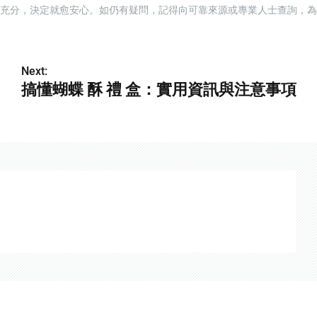
愈充分，決定就愈安心。如仍有疑問，記得向可靠來源或專業人士查詢，為
Next:
搞懂蝴蝶 酥 禮 盒：實用資訊與注意事項