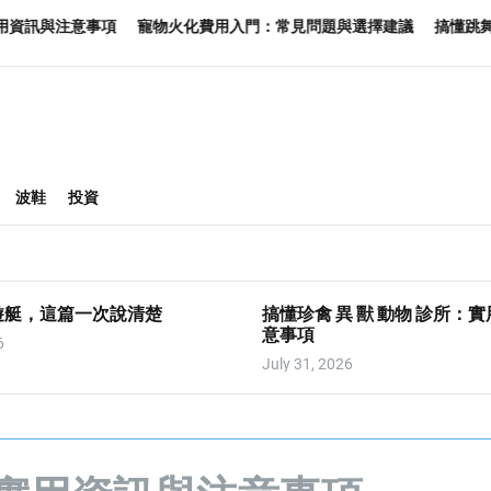
事項
寵物火化費用入門：常見問題與選擇建議
搞懂跳舞 學校：實用
波鞋
投資
遊艇，這篇一次說清楚
搞懂珍禽 異 獸 動物 診所：
意事項
6
July 31, 2026