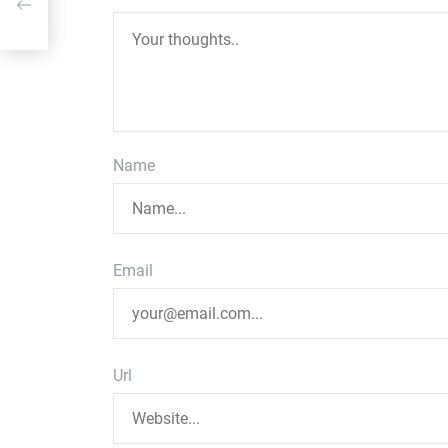
Name
Email
Url