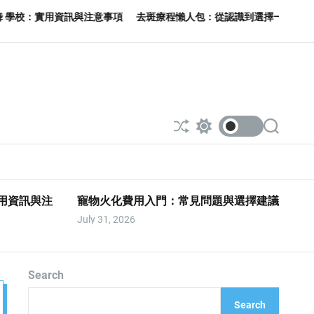
資訊與注意事項
去斑療程懶人包：從認識到選擇一次看
搞懂小 家電
S
S
S
h
w
e
u
i
a
ff
t
r
l
c
c
e
h
h
實用資訊與注
寵物火化費用入門：常見問題與選擇建議
c
o
July 31, 2026
l
o
r
m
o
Search
d
e
Search